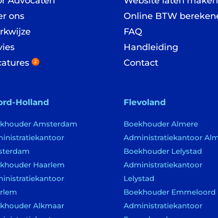
or Advocaten
Website laten maken
r ons
Online BTW bereken
rkwijze
FAQ
ies
Handleiding
catures
Contact
2
ord-Holland
Flevoland
khouder Amsterdam
Boekhouder Almere
inistratiekantoor
Administratiekantoor Al
sterdam
Boekhouder Lelystad
khouder Haarlem
Administratiekantoor
inistratiekantoor
Lelystad
rlem
Boekhouder Emmeloord
khouder Alkmaar
Administratiekantoor