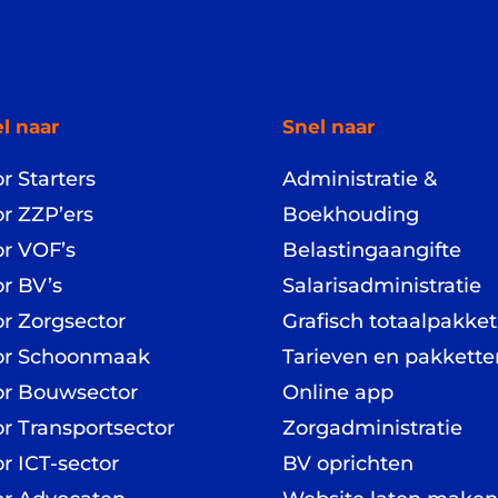
l naar
Snel naar
r Starters
Administratie &
r ZZP’ers
Boekhouding
r VOF’s
Belastingaangifte
r BV’s
Salarisadministratie
r Zorgsector
Grafisch totaalpakket
or Schoonmaak
Tarieven en pakkette
or Bouwsector
Online app
r Transportsector
Zorgadministratie
r ICT-sector
BV oprichten