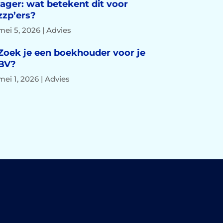
lager: wat betekent dit voor
zzp’ers?
mei 5, 2026
|
Advies
Zoek je een boekhouder voor je
BV?
mei 1, 2026
|
Advies