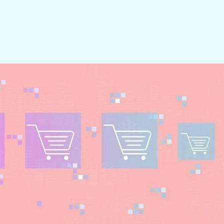
jfsnaam
ladres
Telefoonnummer
op basis van 50+ reviews op 2 platforms (Google en Trustoo)
elden