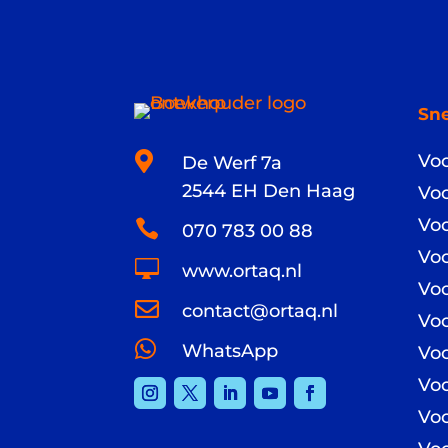
Sne

Voo
De Werf 7a
2544 EH Den Haag
Voo
Voo

070 783 00 88
Voo

www.ortaq.nl
Voo

contact@ortaq.nl
Vo

WhatsApp
Vo
Voo
Voo