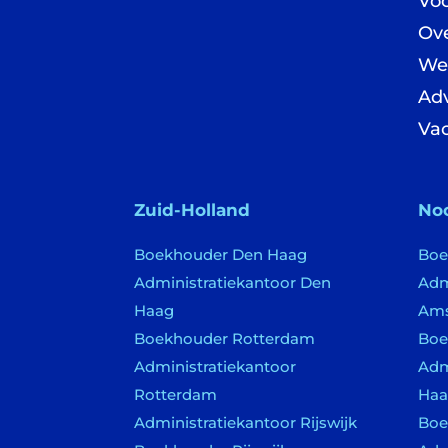
Vo
Ove
We
Adv
Va
Zuid-Holland
No
Boekhouder Den Haag
Boe
Administratiekantoor Den
Adm
Haag
Am
Boekhouder Rotterdam
Boe
Administratiekantoor
Adm
Rotterdam
Haa
Administratiekantoor Rijswijk
Boe