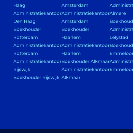
Haag
Amsterdam
Administr
Administratiekantoor
Administratiekantoor
Almere
Den Haag
Amsterdam
Boekhoude
Boekhouder
Boekhouder
Administr
Rotterdam
Haarlem
Lelystad
Administratiekantoor
Administratiekantoor
Boekhoud
Rotterdam
Haarlem
Emmeloo
Administratiekantoor
Boekhouder Alkmaar
Administr
Rijswijk
Administratiekantoor
Emmeloo
Boekhouder Rijswijk
Alkmaar