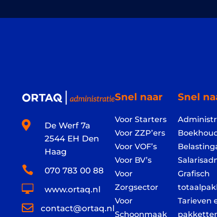
Snel naar
Snel na
Voor Starters
Administr

De Werf 7a
Voor ZZP’ers
Boekhoud
2544 EH Den
Voor VOF’s
Belasting
Haag
Voor BV’s
Salarisadm

070 783 00 88
Voor
Grafisch

Zorgsector
totaalpak
www.ortaq.nl
Voor
Tarieven 

contact@ortaq.nl
Schoonmaak
pakkette