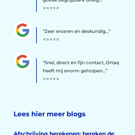
⭐⭐⭐⭐⭐
“Zeer ervaren en deskundig…”
⭐⭐⭐⭐⭐
“Snel, direct en fijn contact, Ortaq
heeft mij enorm geholpen…”
⭐⭐⭐⭐⭐
Lees hier meer blogs
Afschrijving berekenen: bereken de