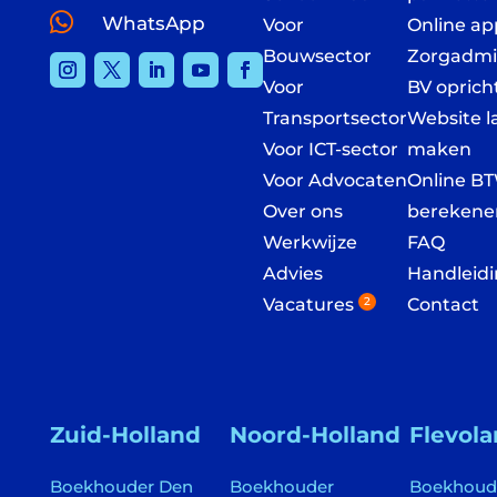

WhatsApp
Voor
Online ap
Bouwsector
Zorgadmin
Voor
BV oprich
Transportsector
Website l
Voor ICT-sector
maken
Voor Advocaten
Online B
Over ons
berekene
Werkwijze
FAQ
Advies
Handleid
Vacatures
2
Contact
Zuid-Holland
Noord-Holland
Flevol
Boekhouder Den
Boekhouder
Boekhoud